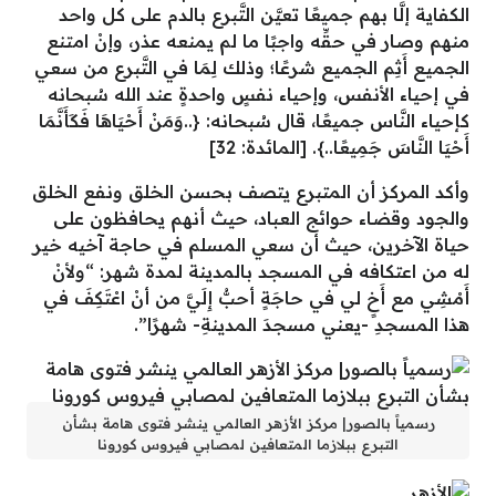
الكفاية إلَّا بهم جميعًا تعيَّن التَّبرع بالدم على كل واحد
منهم وصار في حقِّه واجبًا ما لم يمنعه عذر، وإنْ امتنع
الجميع أَثِم الجميع شرعًا؛ وذلك لِمَا في التَّبرع من سعي
في إحياء الأنفس، وإحياء نفسٍ واحدةٍ عند الله سُبحانه
كإحياء النَّاس جميعًا، قال سُبحانه: {..وَمَنْ أَحْيَاهَا فَكَأَنَّمَا
أَحْيَا النَّاسَ جَمِيعًا..}. [المائدة: 32]
وأكد المركز أن المتبرع يتصف بحسن الخلق ونفع الخلق
والجود وقضاء حوائج العباد، حيث أنهم يحافظون على
حياة الآخرين، حيث أن سعي المسلم في حاجة آخيه خير
له من اعتكافه في المسجد بالمدينة لمدة شهر: “ولأنْ
أَمْشِي مع أَخٍ لي في حاجَةٍ أحبُّ إِلَيَّ من أنْ اعْتَكِفَ في
هذا المسجدِ -يعني مسجدَ المدينةِ- شهرًا”.
رسمياً بالصور| مركز الأزهر العالمي ينشر فتوى هامة بشأن
التبرع ببلازما المتعافين لمصابي فيروس كورونا