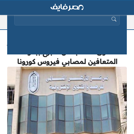
البحث عن:
رسمياً بالصور| مركز الأزهر العالمي ينشر
فتوى هامة بشأن التبرع ببلازما
المتعافين لمصابي فيروس كورونا