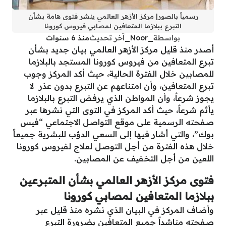
رسمياً بالصور| مركز الأزهر العالمي ينشر فتوى هامة بشأن
التبرع ببلازما المتعافين لمصابي فيروس كورونا
بواسطة
_Noor_
آخر تحديث
منذ 6 سنوات
أصدر منذ قليل مركز الأزهر العالمي بيان جديد بشأن
تبرع المتعافين من فيروس كورونا المستجد بالبلازما
للمصابين خلال الفترة الحالية، حيث أكد المركز وجوب
تبرع المتعافين، وأن امتناعهم عن التبرع بدون عذر لا
يجوز شرعاً، وأن المواطن الذي يرفض التبرع بالبلازما
يأثم شرعاً، حيث أكد المركز في التوى التي نشرها عبر
صفحته الرسمية على موقع التواصل الاجتماعي “فيس
بوك”، والتي أشار فيها إلى السعي الدؤب للبشرية جميعاً
خلال هذه الفترة من أجل التوصل لعلاج لفيروس كورونا
اللعين من أجل التخفيف عن المصابين.
فتوى مركز الأزهر العالمي بشأن المتبرعين
ببلازما المتعافين لمصابي كورونا
وأضاف المركز في البيان الذي نشره منذ قليل عبر
صفحته مناشداً جميع المتعافين بضرورة التبرع