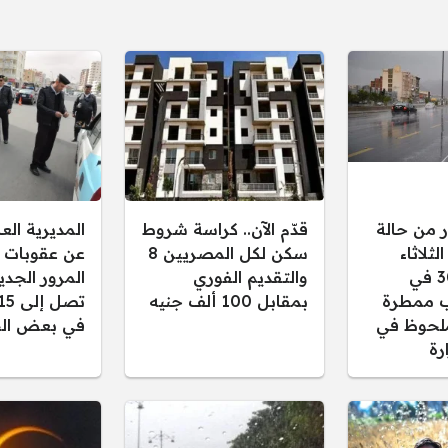
ر من حالة
قدّم الآن.. كراسة شروط
المديرية ال
ثلاثاء
سكن لكل المصريين 8
عن عقوبات 
30/12/2025 في
والتقديم الفوري
المرور الجدي
 ممطرة
بمقابل 100 ألف جنيه
لحوظ في
في بعض الح
رة