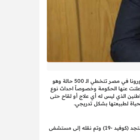
شهدت الاصابات بوباء كورونا في مصر خلال الفترة الأخيرة ارتفاعاً كبيراً، حيث بدأت اعداد المصابين بوباء كورونا في مصر تتخطي الـ 500 حالة وهو
 اعلنت عنها الحكومة وخصوصاً احداث نوع
واطنين الذي ليس له أي علاج أو لقاح حتى
لحياة لطبيعتها بشكل تدريجي.
قال نائب محافظ الدقهلية هيثم الشيخ بأن السيد المحافظ الدكتور أيمن مختار قد أصيب بوباء كورونا المستجد (كوفيد -19) وتم نقله إلى مستشفى