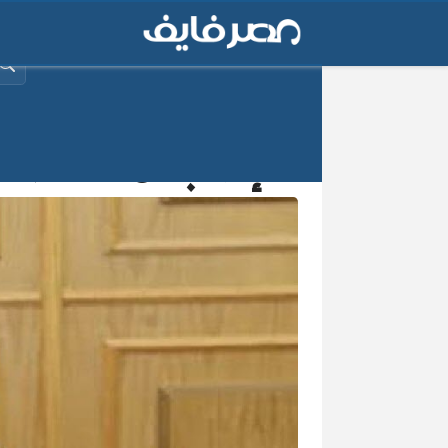
البح
إصابة محافظ ال