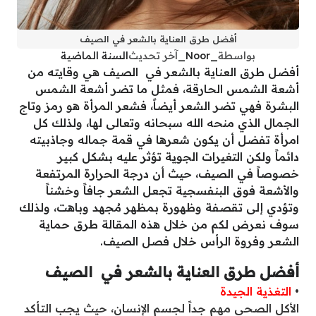
أفضل طرق العناية بالشعر في الصيف
بواسطة
_Noor_
آخر تحديث
السنة الماضية
أفضل طرق العناية بالشعر في الصيف هي وقايته من
أشعة الشمس الحارقة، فمثل ما تضر أشعة الشمس
البشرة فهي تضر الشعر أيضاً، فشعر المرأة هو رمز وتاج
الجمال الذي منحه الله سبحانه وتعالى لها، ولذلك كل
امرأة تفضل أن يكون شعرها في قمة جماله وجاذبيته
دائماً ولكن التغيرات الجوية تؤثر عليه بشكل كبير
خصوصاً في الصيف، حيث أن درجة الحرارة المرتفعة
والأشعة فوق البنفسجية تجعل الشعر جافاً وخشناً
وتؤدي إلى تقصفة وظهورة بمظهر مُجهد وباهت، ولذلك
سوف نعرض لكم من خلال هذه المقالة طرق حماية
الشعر وفروة الرأس خلال فصل الصيف.
أفضل طرق العناية بالشعر في الصيف
•
التغذية الجيدة
الأكل الصحي مهم جداً لجسم الإنسان، حيث يجب التأكد