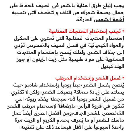
يجب إتباع طرق العناية بالشعر في الصيف للحفاظ على
جمال وصحة شعرك من التلف والتقصف التي تتسببه
أشعة الشمس
الحارقة.
• تجنب إستخدام المنتجات الصناعية
إستخدام المنتجات الصناعية التي تحتوي على الحكول
والمواد الكيميائية في فصل الصيف بالخصوص تؤدي
إلى جفاف الشعر، ولذلك يُنصح بإستخدام المنتجات
المحتوية على مواد طبيعية مثل زيت الزيتون أو جوز
الهند كبديل.
• غسل الشعر وإستخدام المرطب
يُنصح بغسل الشعر جيداً يومياً بإستخدام شامبو حيث
يساعد على زيادة سماكة بصيلات الشعر، ولكن لا تكثري
من غسيل الشعر يومياً لأنه سيجعله يفقد زيوته التي
تتكون في فروة الرأس، بالإضافة لإستخدام مرطب الشعر
المُخصص للشعر الجاف،ومن أفضل الطرق أيضاً عمل
ماسك للشعر أو ما يُعرف بحمام الكريم أو الزيت مرة
واحدة أسبوعياً على الأقل فيساعد ذلك على تغذيته