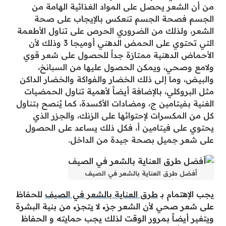
من أن الشعر يحصل على المواد الغذائية الهامة من
الجسم فصحة الجسم تنعكس بالإيجاب على صحة
الشعر، ولذلك من الضروري الحرص على تناول الأطعمة
التي تحتوي على الحمض الدهني أوميجا 3 وذلك لأن
الأحماض الدهنية ممتازة جداً للحصول على شعر قوي
ولامع وصحي، ويمكن الحصول عليها من السبانخ،
والبيض، وما إلى ذلك الخضار والفواكة والخضار الداكن
مثل البروكلي، بالإضافة أيضاً لأهمية تناول الحمضيات
الغنية بفيتامين ج، ومضادات الأكسدة، كما يُنصح بتناول
كل من المكسرات لإحتوائها على الزنك، والجزر الذي
يحتوي على فيتامين أ، فكل ذلك يساعد على الحصول
على شعر جميل بصحة جيدة من الداخل.
أفضل طرق العناية بالشعر في الصيف
يجب الإهتمام بـ
طرق العناية بالشعر في الصيف
للحفاظ
على شعر صحي لأن الشعر جزء لا يتجزء من بنية البشرة
ويتغير أيضاً بمرور الوقت لذلك يجب حمايته و الحفاظ