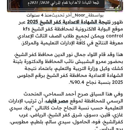
بواسطة
_Noor_
آخر تحديث
منذ 4 سنوات
ظهور
نتيجة الشهادة الاعدادية كفر الشيخ 2025
عبر
موقع البوابة الالكترونية لمحافظة كفر الشيخ kfs
control ويمكن لجميع طلاب الصف الثالث الإعدادي
معرفة النتائج في كافّة الإدارات التعليمية والمراكز.
هذا وقد قام اللواء جمال نور الدين محافظ كفر الشيخ،
بحضور عمرو البشبيش نائب المحافظ والدكتورة بثينة
كشك وكيل وزارة التربية والتعليم، باعتماد نتيجة
الشهادة الاعدادية محافظة كفر الشيخ برقم الجلوس
2025 بنسبة نجاح 90.4%.
وفي هذا السياق صرح أحمد السماحي، المتحدث
الرسمي للمحافظة لموقع
مصر فايف
، أن ترتيب الإدارات
التعليمية حسب نسبة النجاح جاءت كالتالي “بيلا، سيدي
غازي، قلين، دسوق، شرق كفر الشيخ، الرياض، غرب
كفرالشيخ، فوه، الحامول، سيدي سالم، بلطيم، مطوبس،
برج البرلس “.