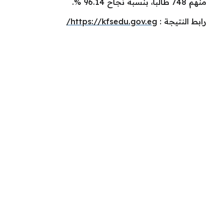
منهم 748 طالباً، بنسبة نجاح 96.14 %.
رابط النتيجة :
https://kfsedu.gov.eg/