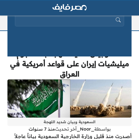
البحث عن:
المنطقة على صفيح ساخن.. السعودية
تُصدر بيان شديد اللهجة بعد هجوم
ميليشيات إيران على قواعد أمريكية في
العراق
السعودية وبيان شديد اللهجة
بواسطة
_Noor_
آخر تحديث
منذ 7 سنوات
أصدرت منذ قليل وزارة الخارجية السعودية بياناً عاجلاً