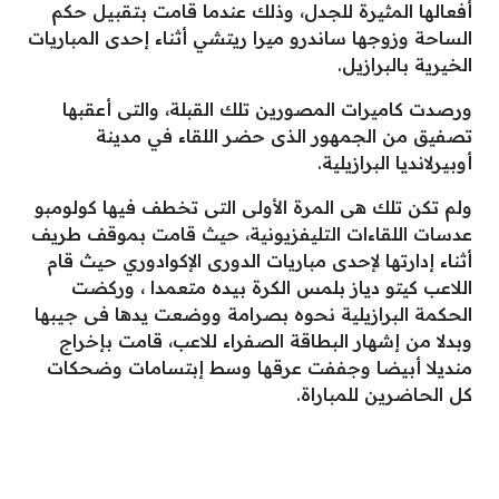
أفعالها المثيرة للجدل، وذلك عندما قامت بتقبيل حكم
الساحة وزوجها ساندرو ميرا ريتشي أثناء إحدى المباريات
الخيرية بالبرازيل.
ورصدت كاميرات المصورين تلك القبلة، والتى أعقبها
تصفيق من الجمهور الذى حضر اللقاء في مدينة
أوبيرلانديا البرازيلية.
ولم تكن تلك هى المرة الأولى التى تخطف فيها كولومبو
عدسات اللقاءات التليفزيونية، حيث قامت بموقف طريف
أثناء إدارتها لإحدى مباريات الدورى الإكوادوري حيث قام
اللاعب كيتو دياز بلمس الكرة بيده متعمدا ، وركضت
الحكمة البرازيلية نحوه بصرامة ووضعت يدها فى جيبها
وبدلا من إشهار البطاقة الصفراء للاعب، قامت بإخراج
منديلا أبيضا وجففت عرقها وسط إبتسامات وضحكات
كل الحاضرين للمباراة.