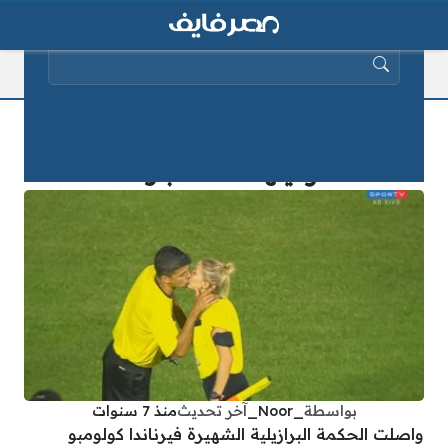
البحث عن:
بالفيديو ..حكمة برازيلية تعطى قبلة
لزميلها أثناء المباراة!
بواسطة
_Noor_
آخر تحديث
منذ 7 سنوات
واصلت الحكمة البرازيلية الشهيرة فيرناندا كولومبو