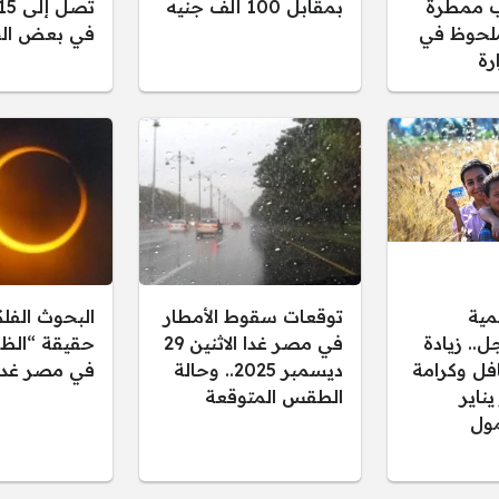
 ممطرة
بمقابل 100 ألف جنيه
لحوظ في
في بعض الح
رة
مية
توقعات سقوط الأمطار
البحوث الفل
.. زيادة
في مصر غدا الاثنين 29
حقيقة “الظل
فل وكرامة
ديسمبر 2025.. وحالة
في مصر غدا
 يناير
الطقس المتوقعة
ول