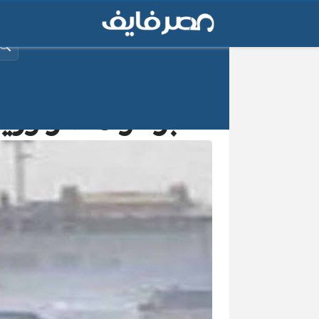
البح
برد وأمطار ورياح .. 