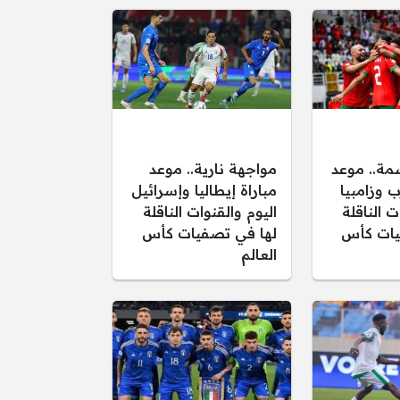
مة.. موعد
مواجهة نارية.. موعد
ب وزامبيا
مباراة إيطاليا وإسرائيل
ت الناقلة
اليوم والقنوات الناقلة
يات كأس
لها في تصفيات كأس
العالم