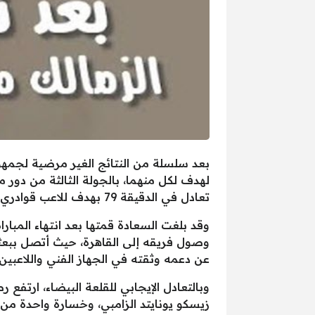
لهدف لكل منهما، بالجولة الثالثة من دور
تعادل في الدقيقة 79 بهدف للاعب قوادري كولا، ليعدل النتيجة من الهزيمية إلى التعادل .
وقد بلغت السعادة قمتها بعد انتهاء المبا
وصول فريقه إلى القاهرة، حيث أتصل ببعثة الف
عن دعمه وثقته في الجهاز الفني واللاعبين 
زيسكو يونايتد الزامبي، وخسارة واحدة من ا