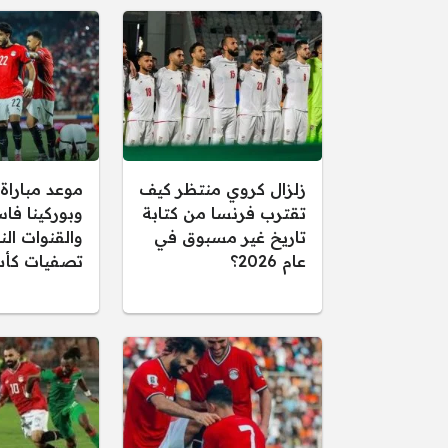
زلزال كروي منتظر كيف
موعد مباراة
تقترب فرنسا من كتابة
وبوركينا فاس
تاريخ غير مسبوق في
والقنوات الن
عام 2026؟
تصفيات كأس