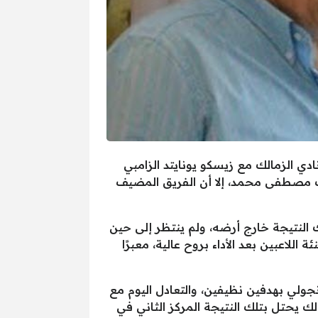
ره في الدوري العام المصري، للعام 2025/2019م، تعادل اليوم نادي الزمالك مع زيسكو يونايتد الزامبي
عب مصطفى محمد، إلا أن الفريق المضيف
ك النتيجة خارج أرضه، ولم ينتظر إلى حين
اللاعبين بعد الأداء بروح عالية، معبرًا
قاط حصدها من فوز على أغسطس الأنجولي بهدفين نظيفين، والتعادل اليوم مع
لك يحتل بتلك النتيجة المركز الثاني في