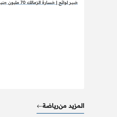
خبير لوائح | خسارة الزمالك 70 مليون جنيه بسبب صفقة كهربا
المزيد من
رياضة