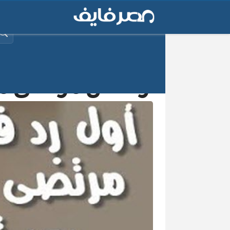
البح
رد فعل مرتضى من