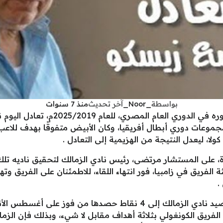
بواسطة
_Noor_
آخر تحديث
منذ 7 سنوات
بعد سلسلة من النتائج الغير مرضية لجمهو
 مجموعات دوري أبطال أفريقيا، وكان الأبيض متفوقًا بهدف للا
راة، على المستشار مرتضى، رئيس نادي الزمالك لتحقيق ناديه تل
ريق في زامبيا، فور انتهاء اللقاء، للاطمئنان على الفريق وتهنئة 
.
وبالتعادل الإيجابي للقلعة البيضاء، ارتفع رصيد نادي الزمالك إلى 4 ن
لفريق الكونغولي بثلاثة أهداف مقابل لا شيء، وبذلك فإن الزما