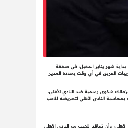
مع اللاعب محمود عبد المنعم “كهربا”، لمدة 4 سنوات ونصف، بداية شهر يناير المقبل، في صفقة
يبات الفريق في أي وقت يحدده المدير
لزمالك شكوى رسمية ضد النادي الأهلي،
ته بمحاسبة النادي الأهلي لتحريضه للاعب
لى، وأن تعاقد اللاعب مع النادي الأهلي