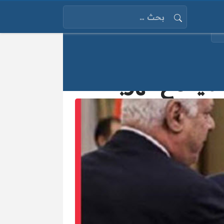
البحث عن:
يًا مع كهربا