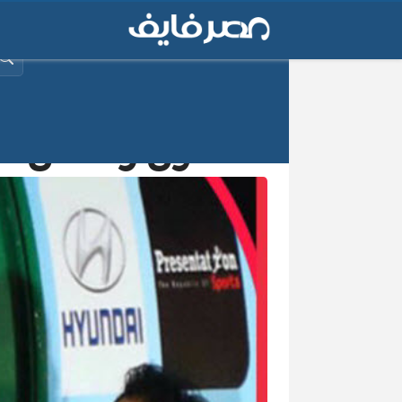
البح
أول رد فعل لل