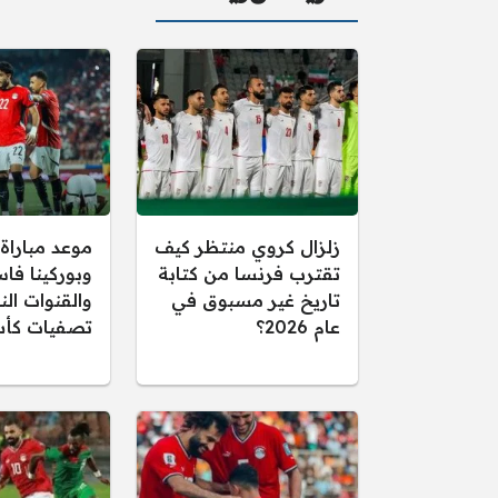
زلزال كروي منتظر كيف
موعد مباراة
تقترب فرنسا من كتابة
وبوركينا فاس
تاريخ غير مسبوق في
والقنوات الن
عام 2026؟
تصفيات كأس