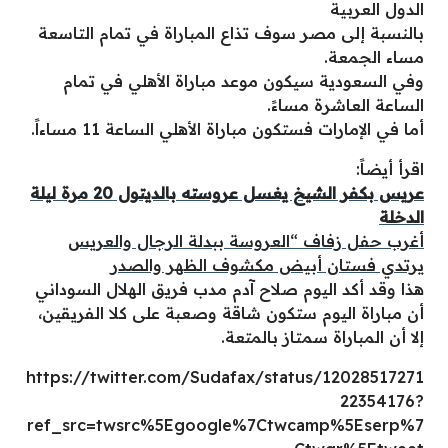
الدول العربية
بالنسبة إلى مصر سوف تذاع المباراة في تمام التاسعة
مساء الجمعة.
وفي السعودية سيكون موعد مباراة الأهلي في تمام
الساعة العاشرة مساءً.
أما في الإمارات فستكون مباراة الأهلي الساعة 11 مساءاً.
اقرأ أيضاً:
عريس بكفر الشيخ يغسل عروسته بالديتول 20 مرة ليلة
الدخلة
أغرب حفل زفاف “العروسة ببدلة الرجال والعريس
يرتدي فستان أبيض مكشوف الظهر والصدر
هذا وقد أكد اليوم صلاح آدم مدب فريق الهلال السوداني
أن مباراة اليوم ستكون شاقة وصعبة على كلا الفريقين،
إلا أن المباراة سمتاز بالمتعة.
https://twitter.com/Sudafax/status/12028517271
22354176?
ref_src=twsrc%5Egoogle%7Ctwcamp%5Eserp%7