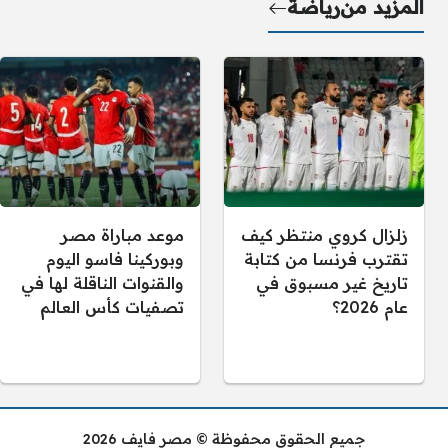
المزيد من
رياضة
زلزال كروي منتظر كيف
موعد مباراة مصر
تقترب فرنسا من كتابة
وبوركينا فاسو اليوم
تاريخ غير مسبوق في
والقنوات الناقلة لها في
عام 2026؟
تصفيات كأس العالم
جميع الحقوق محفوظة © مصر فايف 2026