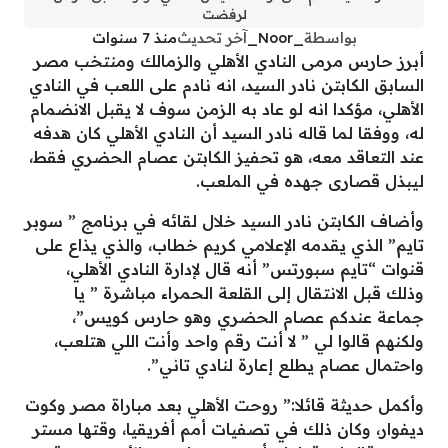
لرفضت
بواسطة
_Noor_
آخر تحديث
منذ 7 سنوات
أبرز حارس مرمى النادي الأهلي والزمالك ومنتخب مصر
السابق الكابتن نادر السيد، انه نادم على اللعب في النادي
الأهلي، مؤكدا انه لو عاد به الزمن سوف لا يقبل الانضمام
له، ووفقا لما قاله نادر السيد أن النادي الأهلي كان هدفه
عند التعاقد معه، هو تحفيز الكابتن عصام الحضري فقط،
ليبذل قصارى جهده في الملعب.
وأضاف الكابتن نادر السيد خلال لقائه في برنامج ” سوبر
تايم” الذي يقدمه الإعلامي كريم خطاب، والذي يذاع على
قنوات “تايم سبورتس” أنه قال لإدارة النادي الأهلي،
وذلك قبل الانتقال إلى القلعة الحمراء مباشرة ” يا
جماعة عندكم عصام الحضري وهو حارس كويس”،
ولكنهم قالوا لي ” لا أنت رقم واحد وأنت اللي هتلعب،
واحتمال عصام يطلع إعارة لنادي تاني”.
وأكمل حديثة قائلا:” روحت الأهلي بعد مباراة مصر وكوت
ديفوار، وكان ذلك في تصفيات أمم أفريقيا، وقتها مستر