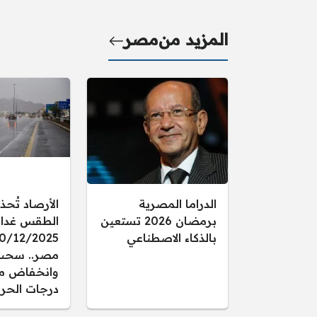
المزيد من
مصر
الدراما المصرية
الأرصاد تُحذ
برمضان 2026 تستعين
الطقس غدا ال
بالذكاء الاصطناعي
مصر.. سحب
وانخفاض م
درجات الحرا