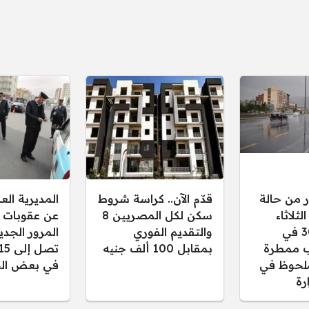
ر من حالة
قدّم الآن.. كراسة شروط
المديرية ال
ثلاثاء
سكن لكل المصريين 8
عن عقوبات 
30/12/2025 في
والتقديم الفوري
المرور الجدي
 ممطرة
بمقابل 100 ألف جنيه
لحوظ في
في بعض الح
رة