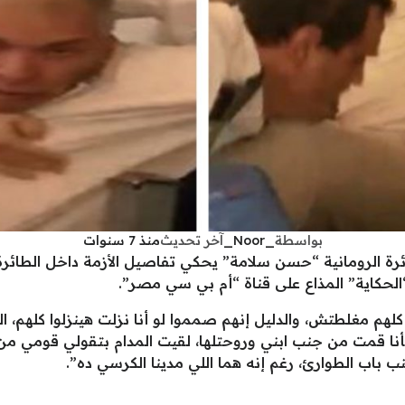
بواسطة
_Noor_
آخر تحديث
منذ 7 سنوات
رة الرومانية “حسن سلامة” يحكي تفاصيل الأزمة داخل الطائرة،
لحكاية” المذاع على قناة “أم بي سي مصر”.
نا قمت من جنب ابني وروحتلها، لقيت المدام بتقولي قومي من هن
نب باب الطوارئ، رغم إنه هما اللي مدينا الكرسي ده”.