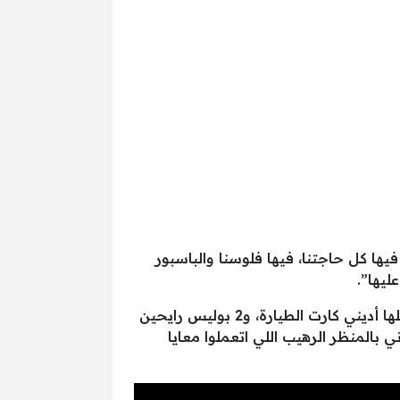
ا كل حاجتنا، فيها فلوسنا والباسبور
يها”.
وتابع “بعد كده زوجتي راحت جنب ابني ورا وأنا في كرسي آخر، وسبنا الكرسي ده خالص، فجأة لقيتها قالتلها أديني كارت الطيارة، و2 بوليس رايحين
ي بالمنظر الرهيب اللي اتعملوا معايا