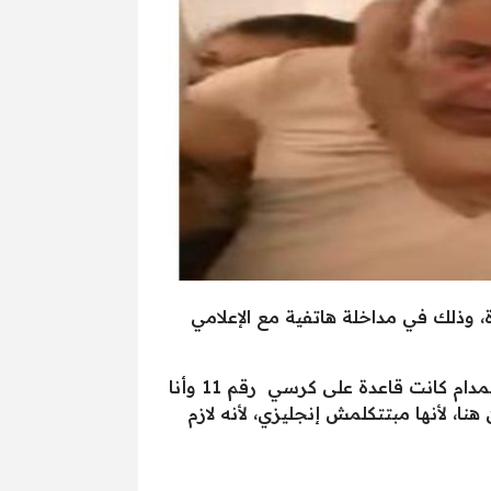
 وذلك في مداخلة هاتفية مع الإعلامي
فعلق قائلًا” اللي حصل مراتي قدام الركاب كلهم مغلطتش، والدليل إنهم صمموا لو أنا نزلت هينزلوا كلهم، المدام كانت قاعدة على كرسي رقم 11 وأنا
ا، لأنها مبتتكلمش إنجليزي، لأنه لازم