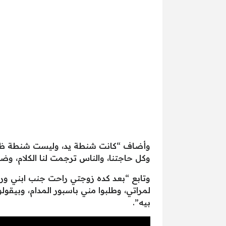
وأضاف “كانت شنطة يد، وليست شنطة ظهر وع
وكل حاجتنا، والناس ترجمت لنا الكلام، 
لمراتي، وطلبوا مني باسبور المدام، وبيقولو
بيه”.