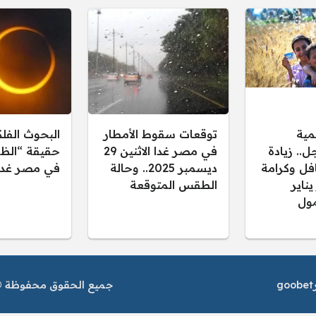
مية
توقعات سقوط الأمطار
البحوث الفل
.. زيادة
في مصر غدا الاثنين 29
حقيقة “الظل
فل وكرامة
ديسمبر 2025.. وحالة
في مصر غدا
 يناير
الطقس المتوقعة
ول
goobet
جميع الحقوق محفوظة © م