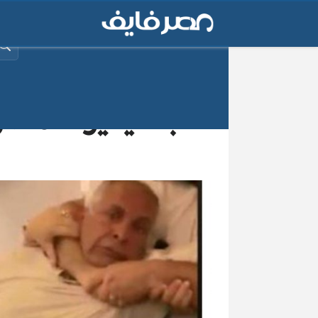
البح
بالفيديوا المص