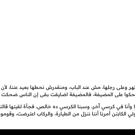
لى رجلها، مش عند الباب، ومنقدرش نحطها بعيد عننا، لأن فيه
وضحكوا على المضيفة، فالمضيفة اضايقت بقى إن الناس ضحكت عل
لي الكابتن أمرنا أننا ننزل من الطيارة، والركاب اعترضت، وقومون