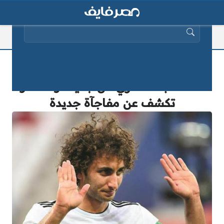
البحث عن:
عاجل.. عودة “عمرو وردة” لصفوف
المنتخب المصري من جديد.. ومصادر
تكشف عن مفاجآة جديدة