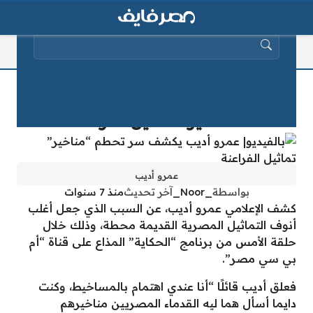
البحث عن:
بالفيديو| عمرو أديب يكشف سر تحطم
“مناخير” تماثيل الفراعنة
عمرو أديب
بواسطة
_Noor_
آخر تحديث
منذ 7 سنوات
كشف الإعلامي عمرو أديب، عن السبب الذي جعل أغلب
أنوف التماثيل المصرية القديمة محطة، وذلك خلال
حلقة الأمس من برنامج “الحكاية” المذاع على قناة “أم
بي سي مصر”.
فعلق أديب قائلًا “أنا عندي اهتمام بالمساخيط، وكنت
دايما أسأل هما ليه القدماء المصريين مناخيرهم