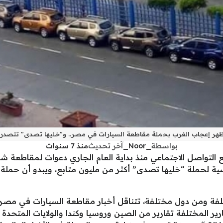
تظهر إعجاب الغرب بحملة مقاطعة السيارات في مصر.. و"خليها تصدى" تتصدر ال
بواسطة
_Noor_
آخر تحديث
منذ 7 سنوات
 التواصل الاجتماعي منذ بداية العام الجاري دعوات لمقاطعة شر
يسية لحملة “خليها تصدى” أكثر من مليون متابع، ويبدو أن حمل
تلفة ومن دول مختلفة، تتناقل أخبار مقاطعة السيارات في مصر 
ير المختلفة تقارير من الصين وروسيا وكندا والولايات المتحدة 