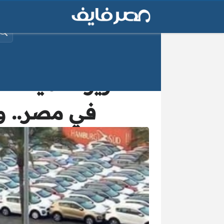
البح
تقارير عالمية: 
في مصر.. و”