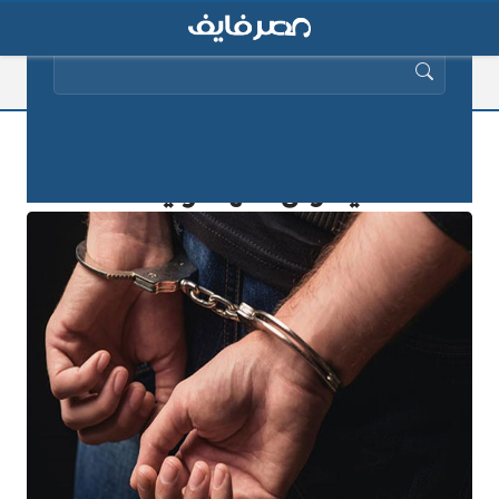
البحث عن:
أوهم الزوج بمس زوجته من الجن حتى
يمارس معها الرذيلة