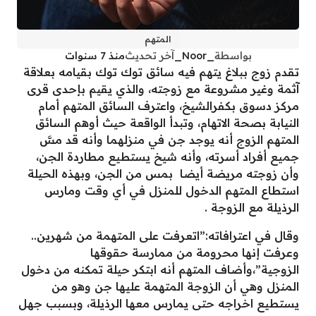
المتهم
بواسطة
_Noor_
آخر تحديث
منذ 7 سنوات
تقدم زوج ببلاغ يتهم فيه سائق توك توك بقيامه بعلاقة
آثمة وغير مشروعة مع زوجته، والذي يقيم بإحدى قرى
مركز دسوق بكفرالشيخ، واعترف السائق المتهم أمام
النيابة بصحة الاتهام، وتبدأ الواقعة حيث أوهم السائق
المتهم الزوج أنه يوجد جن في منزلهما وأنه قد مسَّ
جميع أفراد أسرته، وأنه شيخ يستطيع مطاردة الجن،
وأن زوجته مريضة أيضا بمس من الجن، وبهذه الحيلة
استطاع المتهم الدخول للمنزل في أي وقت ومارس
الرذيلة مع الزوجة .
وقال في اعترافاته:”اتعرفت على المتهمة من شهرين..
وعرفت إنها محرومة من ممارسة حقوقها
الزوجية”،وأضاف المتهم أنه ابتكر حيلة تمكنه من دخول
المنزل وهي أن الزوجة المتهمة عليها جن وهو من
يستطيع اخراجه حتى يمارس معها الرذيلة، وبسبب جهل