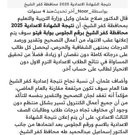
نتيجة الشهادة الاعدادية 2025 محافظة كفر الشيخ
بواسطة
_Noor_
آخر تحديث
منذ 4 سنوات
قال الدكتور صلاح عثمان وكيل وزارة التربية والتعليم
بمحافظة كفر الشيخ، أن
نتيجة الشهادة الاعدادية 2025
محافظة كفر الشيخ برقم الجلوس بوابة فيتو
سوف يتم
إعلانها عقب الانتهاء من أعمال التصحيح وتقدير ورصد
الدرجات بمنتهى الشفافية والحرص، ليحصل كل طالب
على درجاته كاملة دون نقصان أو زيادة، فضلاً عن تحقيق
المساواة في نتائج الطلاب الاعدادية الترم الاول دون
الانحياز لطالب على حساب آخر.
وأضاف عثمان، أن نسبة نجاح
نتيجة إعدادية كفر الشيخ
هذا العام سوف تكون مرتفعة مقارنة بالعام الماضي،
مؤكداً أنه تفقد لجان التصحيح والتقدير بنفسه للتأكد
من أن جميع أعمال الكنترول تسير بشكل منتظم دون
وجود أي مخاوف تجاه درجات طلاب وطالبات الصف
الثالث الاعدادي، على أن يتم إعلان نتيجة الشهادة
الاعدادية بالاسم ورقم الجلوس بعد اعتمادها من جانب
الدكتور إسماعيل عبدالحميد طه محافظ كفر الشيخ.