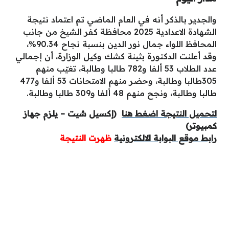
والجدير بالذكر أنه في العام الماضي تم اعتماد نتيجة
الشهادة الاعدادية 2025 محافظة كفر الشيخ من جانب
المحافظ اللواء جمال نور الدين بنسبة نجاح 90.34%،
وقد أعلنت الدكتورة بثينة كشك وكيل الوزارة، أن إجمالي
عدد الطلاب 53 ألفا و782 طالبا وطالبة، تغيّب منهم
305طالبا وطالبة، وحضر منهم الامتحانات 53 ألفا و477
طالبا وطالبة، ونجح منهم 48 ألفا و309 طالبا وطالبة.
لتحميل النتيجة اضغط هنا
(إكسيل شيت – يلزم جهاز
كمبيوتر)
رابط موقع البوابة الالكترونية
ظهرت النتيجة