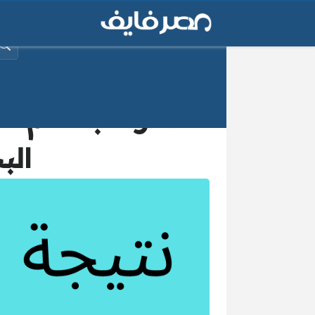
البح
الب