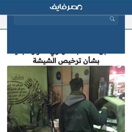
البحث عن:
«دفع 10آلاف جنيه.. أو الحظر».. كيف
استقبل أصحاب القهاوي القرار الجديد
بشأن ترخيص الشيشة