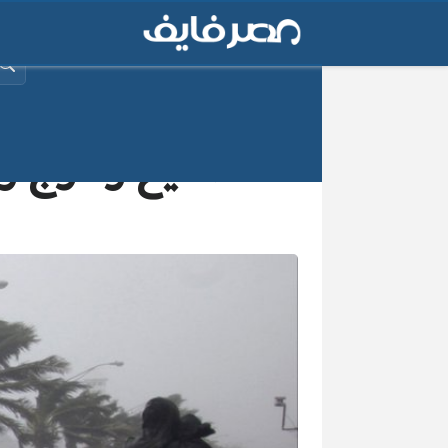
البح
«صقيع وثلوج وأ