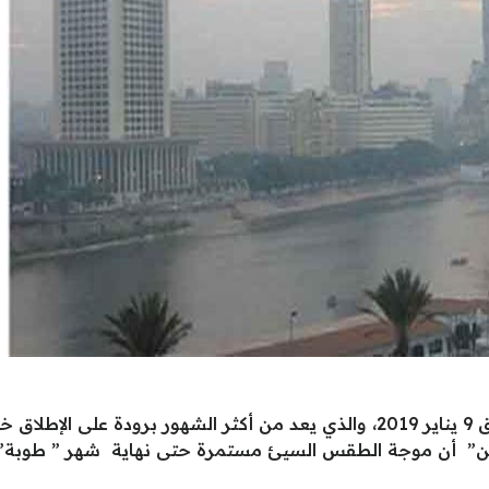
يبدأ شهر ” طوبة” من اليوم الأربعاء الموافق 9 يناير 2019، والذي يعد من أكثر ال
هين” أن موجة الطقس السيئ مستمرة حتى نهاية شهر ” طوبة” وا