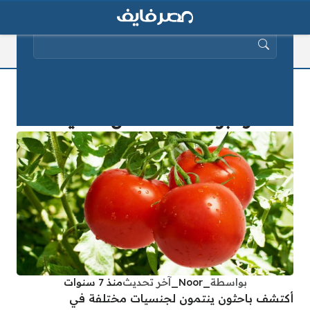
البحث عن:
وداعًا لأزمة الطماطم | بذور تنمو بسرعة
وأكبر 10 أضعاف من العادية
بواسطة
_Noor_
آخر تحديث
منذ 7 سنوات
أكتشف باحثون ينتمون لجنسيات مختلفة في