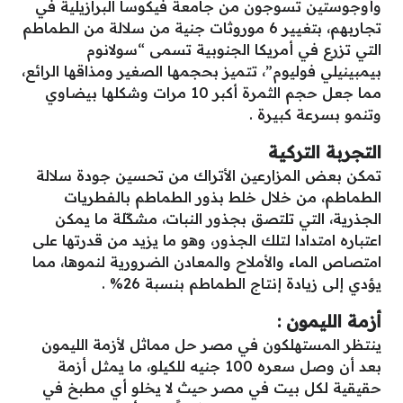
وأوجوستين تسوجون من جامعة فيكوسا البرازيلية في
تجاربهم، بتغيير 6 موروثات جنية من سلالة من الطماطم
التي تزرع في أمريكا الجنوبية تسمى “سولانوم
بيمبينيلي فوليوم”، تتميز بحجمها الصغير ومذاقها الرائع،
مما جعل حجم الثمرة أكبر 10 مرات وشكلها بيضاوي
وتنمو بسرعة كبيرة .
التجربة التركية
تمكن بعض المزارعين الأتراك من تحسين جودة سلالة
الطماطم، من خلال خلط بذور الطماطم بالفطريات
الجذرية، التي تلتصق بجذور النبات، مشكّلة ما يمكن
اعتباره امتدادا لتلك الجذور، وهو ما يزيد من قدرتها على
امتصاص الماء والأملاح والمعادن الضرورية لنموها، مما
يؤدي إلى زيادة إنتاج الطماطم بنسبة 26% .
أزمة الليمون :
ينتظر المستهلكون في مصر حل مماثل لأزمة الليمون
بعد أن وصل سعره 100 جنيه للكيلو، ما يمثل أزمة
حقيقية لكل بيت في مصر حيث لا يخلو أي مطبخ في