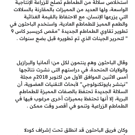
استخلاص سلالة من الطماطم تصلح للزراعة الإنتاجية
الواسعة، ولها العديد من المميزات بالمقارنة بالسلالات
التي يزرعها الإنسان، مع الاحتفاظ بالقيمة الغذائية
والطعم المميز للطماطم العادية، واستخدم الباحثون في
تطوير تقاوي الطماطم الجديدة “مقص كريسبر كاس 9
” لتحرير الجينات الذي تم تطويره قبل بضع سنوات .
وقال الباحثون وهم ينتمون لكل من؛ ألمانيا والبرازيل
والولايات المتحدة، في دراستهم التى نشرت نتائجها
أمس الاثنين الموافق الأول من اكتوبر 2018م مجلة
“نيتشر بايوتكنولوجي” لأبحاث التقنيات العضوية، أن
السلالة الجديدة تحتفظ بالصفات المميزة للطماطم
البرية، إلا أنها تحتفظ بمميزات أخرى مرغوب فيها في
الطماطم الزراعية وتنمو في أقصر وقت ممكن .
وكان فريق الباحثون قد انطلق تحت إشراف كودلا