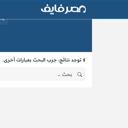
البح
لا توجد نتائج، جرب البحث بعبارات أخرى.
البحث عن: