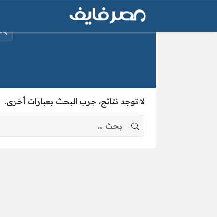
البح
لا توجد نتائج، جرب البحث بعبارات أخرى.
البحث عن: