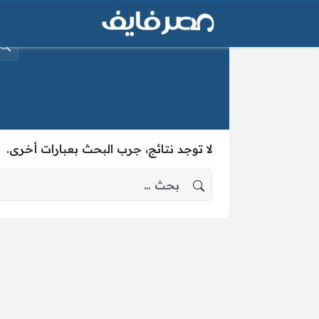
البح
لا توجد نتائج، جرب البحث بعبارات أخرى.
البحث عن: