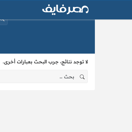
البح
لا توجد نتائج، جرب البحث بعبارات أخرى.
البحث عن: