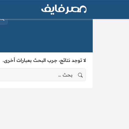
البح
لا توجد نتائج، جرب البحث بعبارات أخرى.
البحث عن: