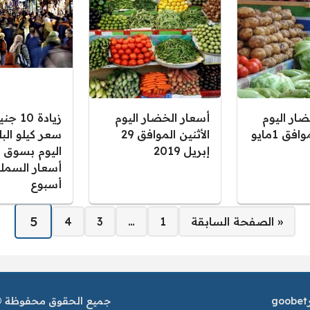
ضار اليوم
أسعار الخضار اليوم
زيادة 0
الأربعاء الموافق 1مايو
الأثنين الموافق 29
سعر كيلو الب
إبريل 2019
اليوم بسوق ا
أسعار السمك
أسبوع
5
« الصفحة السابقة
1
…
3
4
goobet
جميع الحقوق محفوظة © م