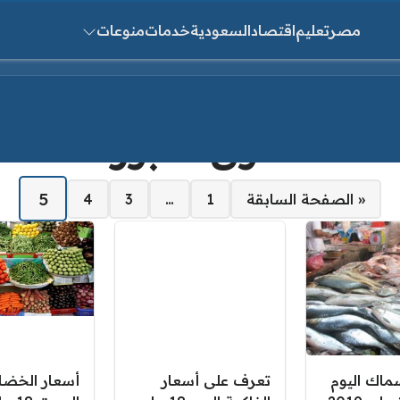
مصر
تعليم
اقتصاد
السعودية
خدمات
منوعات
ث عن:
سوق العبور
5
« الصفحة السابقة
1
…
3
4
سماك اليوم
تعرف على أسعار
أسعار الخضار