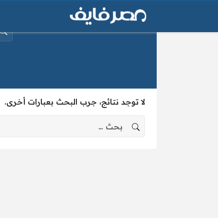
البح
لا توجد نتائج، جرب البحث بعبارات أخرى.
البحث عن: