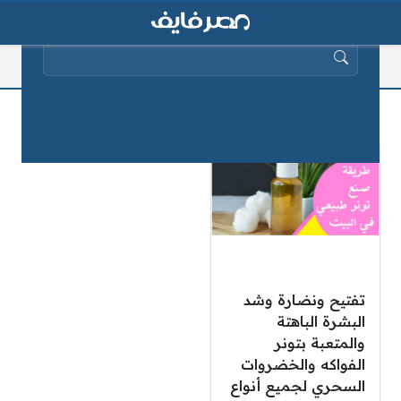
البحث عن:
بشرة باهتة
تفتيح ونضارة وشد
البشرة الباهتة
والمتعبة بتونر
الفواكه والخضروات
السحري لجميع أنواع