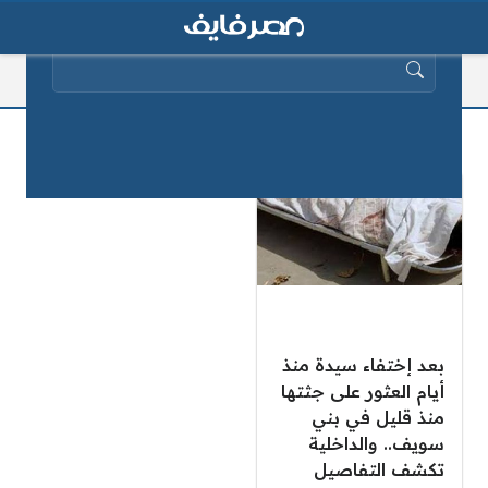
البحث عن:
امن بني سويف
بعد إختفاء سيدة منذ
أيام العثور على جثتها
منذ قليل في بني
سويف.. والداخلية
تكشف التفاصيل