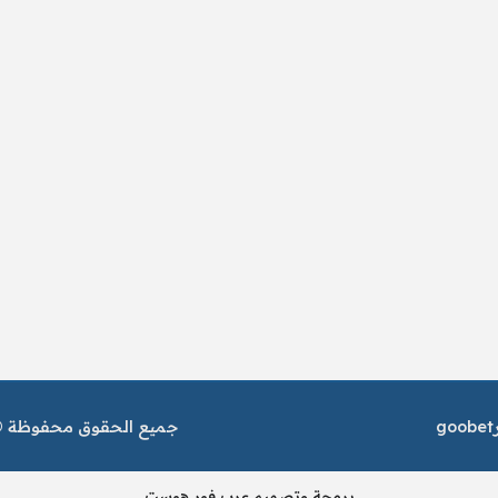
goobet
جميع الحقوق محفوظة © م
برمجة وتصميم عرب فور هوست