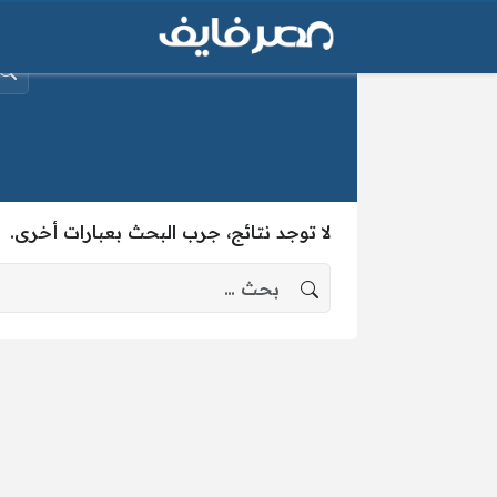
البح
لا توجد نتائج، جرب البحث بعبارات أخرى.
البحث عن: