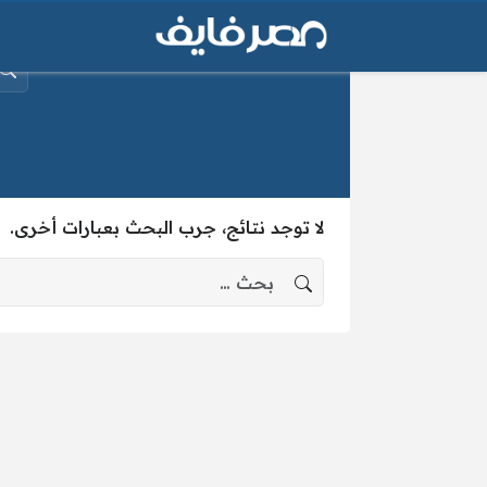
البح
لا توجد نتائج، جرب البحث بعبارات أخرى.
البحث عن: