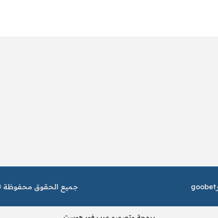
goobet
جميع الحقوق محفوظة © م
برمجة وتصميم عرب فور هوست