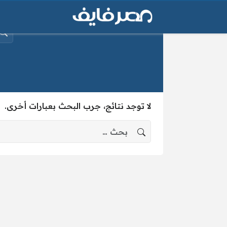
البح
لا توجد نتائج، جرب البحث بعبارات أخرى.
البحث عن: