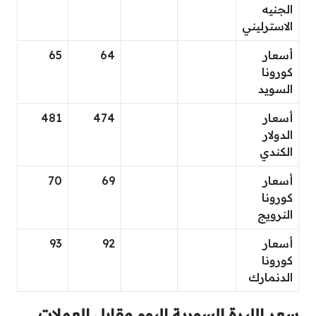
الجنيه
الاسترليني
أسعار
64
65
كورونا
السويد
أسعار
474
481
الدولار
الكندي
أسعار
69
70
كورونا
النرويج
أسعار
92
93
كورونا
الدنمارك
سعر الليرة السورية اليوم مقابل العملات