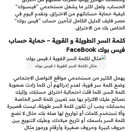
الحساب، ولعل اكثر ما يشغل مستخدمي “فيسبوك”
كيفية حماية حساباتهم من الاختراق، ونقدم اليوم في
مصر فايف الدليل الكامل لتأمين حساب “فيس بوك”
الخاص بك من الاختراق.
كلمة السر الطويلة و القوية – حماية حساب
فيس بوك FaceBook
مثال لكلمة السر القوية لـ فيس بوك
يهمل الكثير من مستخدمي مواقع التواصل الاجتماعي
وضع كلمة سر قوية، لعدم إدراكهم أن كلما زادت صعوبة
كلمة السر، كلما قلت احتمالية اختراق حسابك، وإليك
نصائح عليك الالتزام بها عند تعيين كلمة السر الخاصة
بحسابك، يجب أن تكون كلمة السر طويلة، ليست قصيرة
وألا تستخدم كلمات أو تواريخ لها صله بك، مثال لا تضع
كلمة السر باسمك أو تاريخ ميلادك، وعليك التنويع بين
حروف كبيرة وحروف صغيرة وأرقام ورموز مثال