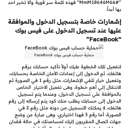
“#MmM18646M66” فهذه كلمة سر قوية وألا تخبر احد
بها أبداً.
إشعارات خاصة بتسجيل الدخول والموافقة
عليها عند تسجيل الدخول على فيس بوك
“FaceBook”
حماية حساب فيس بوك FaceBook
لتفعيل تلك الخطوة عليك أولاً تأكيد حسابك برقم
هاتفك، ثم الدخول إلى إعدادات الأمان الخاصة بحسابك،
وتفعيل خيار تلقي الإشعارات، مثل رقم 1 في الصورة ثم
الانتقال إلي أهم خطوة، وهى تفعيل الاختيار الخاص
بالموافقة علي تسجيل الدخول،
وعندما يتم تسجيل
الدخول إلى حسابك يطلب منك كود يتم إرساله إلى رقم
هاتفك، لا يمكنك التسجيل من دونه مثل رقم 2 في
الصورة، أما رقم 3 فهذا اختياري، وهى عبارة عن وضع
جهات اتصال المقربون إليك لمساعدتك في حالة فقدان