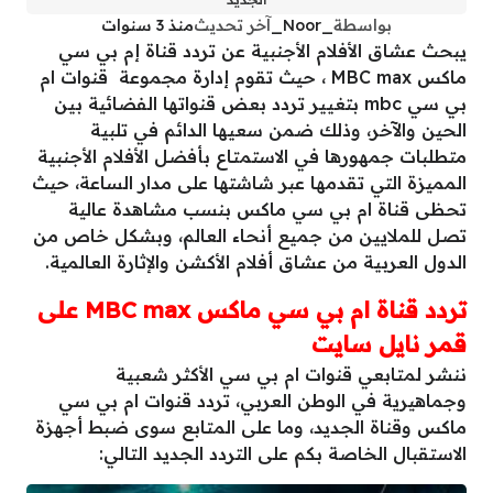
بواسطة
_Noor_
آخر تحديث
منذ 3 سنوات
يبحث عشاق الأفلام الأجنبية عن تردد قناة إم بي سي
ماكس MBC max ، حيث تقوم إدارة مجموعة قنوات ام
بي سي mbc بتغيير تردد بعض قنواتها الفضائية بين
الحين والآخر، وذلك ضمن سعيها الدائم في تلبية
متطلبات جمهورها في الاستمتاع بأفضل الأفلام الأجنبية
المميزة التي تقدمها عبر شاشتها على مدار الساعة، حيث
تحظى قناة ام بي سي ماكس بنسب مشاهدة عالية
تصل للملايين من جميع أنحاء العالم، وبشكل خاص من
الدول العربية من عشاق أفلام الأكشن والإثارة العالمية.
تردد قناة ام بي سي ماكس MBC max على
قمر نايل سايت
ننشر لمتابعي قنوات ام بي سي الأكثر شعبية
وجماهيرية في الوطن العربي، تردد قنوات ام بي سي
ماكس وقناة الجديد، وما على المتابع سوى ضبط أجهزة
الاستقبال الخاصة بكم على التردد الجديد التالي: