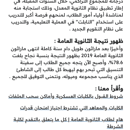
درجاته للمجموع التراكمي، خلال السنوات المقبلة، في
إطار تطبيق نظام الثانوية المعدل، وذلك استجابة منه
لمناشدة أولياء أمور الطلاب، لمنحهم فرصة أكبر للتدريب
على استخدام “التابلت” في العملية التعليمية، والتدريب
على نظام التقويم الجديد .
ظهور نتيجة الثانوية العامة :
وأخيرًا بعد ماراثون طويل دام سنة كاملة انتهى ماراثون
الثانوية العامة 2019 بظهور النتيجة بنسبة نجاح بلغت
78.6%، وأصبح الآن يتجه جميع الطلاب إلى سفينة
التنسيق التي تبحر بهم ليهبط كل طالب إلى الشاطئ
الذي يناسب مجموعه وميوله، ونتمنى التوفيق للجميع .
وأقرأ معنا :
شروط القبول بالكليات العسكرية وأماكن سحب الملفات
الكليات والمعاهد التي تشترط اجتياز امتحان قدرات
هام لطلاب الثانوية العامة | كل ما يتعلق بالتقدم لكلية
الشرطة