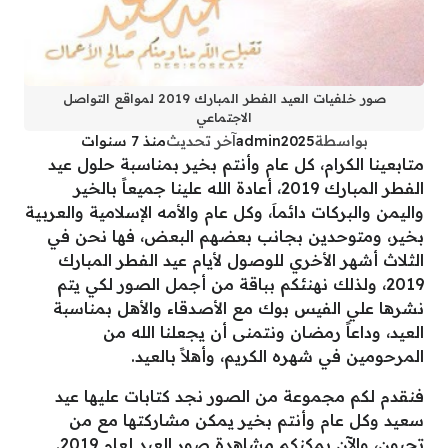
صور خلفيات العيد الفطر المبارك 2019 لمواقع التواصل
الاجتماعي
بواسطة
admin2025
آخر تحديث
منذ 7 سنوات
متابعينا الكرام، كل عام وأنتم بخير بمناسبة حلول عيد
الفطر المبارك 2019، أعادة الله علينا جميعاً بالخير
واليمن والبركات دائماَ، وكل عام والأمه الإسلامية والعربية
بخير، ومتوحدين بجانب بعضهم البعض، فها نحن في
الثلاث أشهر الأخري للوصول لأيام عيد الفطر المبارك
2019، ولذلك نهنئكم بباقة من أجمل الصور لكي يتم
نشرها علي الفيس بوك مع الأصدقاء والأهل بمناسبة
العيد، وداعاً رمضان ونتمنى أن يجعلنا الله من
المرحومين في شهره الكريم، وأهلاً بالعيد.
فنقدم لكم مجموعة من الصور نجد كتابات عليها عيد
سعيد وكل عام وأنتم بخير يمكن مشاركتها مع من
تحبون، والآن يمكنكم مشاهدة صور العيد لعام 2019.