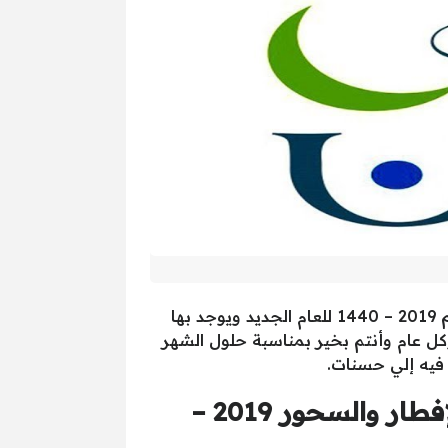
ننشر لكم متابعينا من المملكة العربية السعودية إمساكية شهر رمضان الكريم 2019 – 1440 للعام الجديد ويوجد بها
كل عام وأنتم بخير بمناسبة حلول الشهر
 فيه إلي حسنات.
إمساكية شهر رمضان الكريم في الرياض ومواقيت الصلاة ووقت الإفطار والسحور 2019 –