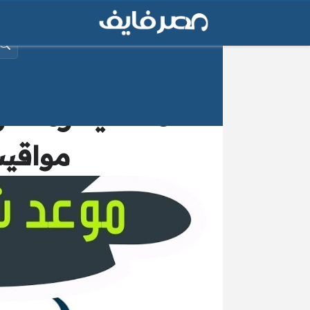
البح
مواقيت