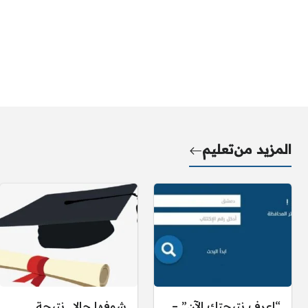
المزيد من
تعليم
“اعرف نتيجتك الآن” –
شوفها حالا.. نتيجة