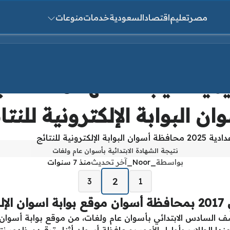
مصر
تعليم
اقتصاد
السعودية
خدمات
منوعات
ث عن:
ان البوابة الإلكترونية للنتا
نتيجة الشهادة الابتدائية بأسوان عام ولغات
بواسطة
_Noor_
آخر تحديث
منذ 7 سنوات
2
3
1
ية
لصف السادس الابتدائي بأسوان عام ولغات، من موقع بوابة أسوا
ها الطلاب وأولياء الأمور بمحافظة أسوان أثناء ترقبهم ظهور نتا