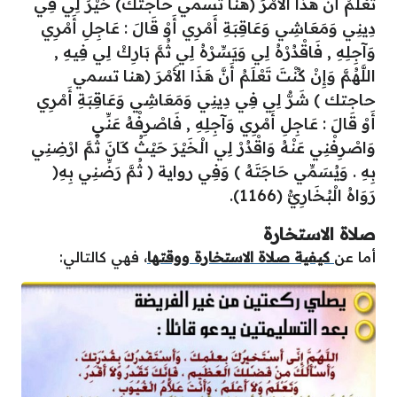
تَعْلَمُ أَنَّ هَذَا الأَمْرَ (هنا تسمي حاجتك) خَيْرٌ لِي فِي
دِينِي وَمَعَاشِي وَعَاقِبَةِ أَمْرِي أَوْ قَالَ : عَاجِلِ أَمْرِي
وَآجِلِهِ , فَاقْدُرْهُ لِي وَيَسِّرْهُ لِي ثُمَّ بَارِكْ لِي فِيهِ ,
اللَّهُمَّ وَإِنْ كُنْتَ تَعْلَمُ أَنَّ هَذَا الأَمْرَ (هنا تسمي
حاجتك ) شَرٌّ لِي فِي دِينِي وَمَعَاشِي وَعَاقِبَةِ أَمْرِي
أَوْ قَالَ : عَاجِلِ أَمْرِي وَآجِلِهِ , فَاصْرِفْهُ عَنِّي
وَاصْرِفْنِي عَنْهُ وَاقْدُرْ لِي الْخَيْرَ حَيْثُ كَانَ ثُمَّ ارْضِنِي
بِهِ . وَيُسَمِّي حَاجَتَهُ ) وَفِي رواية ( ثُمَّ رَضِّنِي بِهِ(
رَوَاهُ الْبُخَارِيُّ (1166).
صلاة الاستخارة
أما عن
كيفية صلاة الاستخارة ووقتها
، فهي كالتالي: