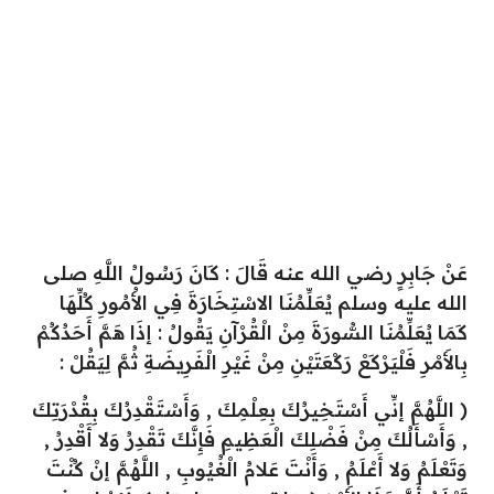
عَنْ جَابِرٍ رضي الله عنه قَالَ : كَانَ رَسُولُ اللَّهِ صلى
الله عليه وسلم يُعَلِّمُنَا الاسْتِخَارَةَ فِي الأُمُورِ كُلِّهَا
كَمَا يُعَلِّمُنَا السُّورَةَ مِنْ الْقُرْآنِ يَقُولُ : إذَا هَمَّ أَحَدُكُمْ
بِالأَمْرِ فَلْيَرْكَعْ رَكْعَتَيْنِ مِنْ غَيْرِ الْفَرِيضَةِ ثُمَّ لِيَقُلْ :
( اللَّهُمَّ إنِّي أَسْتَخِيرُكَ بِعِلْمِكَ , وَأَسْتَقْدِرُكَ بِقُدْرَتِكَ
, وَأَسْأَلُكَ مِنْ فَضْلِكَ الْعَظِيمِ فَإِنَّكَ تَقْدِرُ وَلا أَقْدِرُ ,
وَتَعْلَمُ وَلا أَعْلَمُ , وَأَنْتَ عَلامُ الْغُيُوبِ , اللَّهُمَّ إنْ كُنْتَ