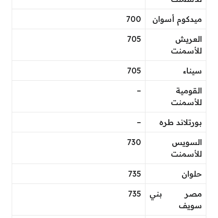
ميدكوم أسوان
700
العريش
705
للأسمنت
سيناء
705
القومية
–
للأسمنت
بورتلاند طره
–
السويس
730
للأسمنت
حلوان
735
مصر بني
735
سويف