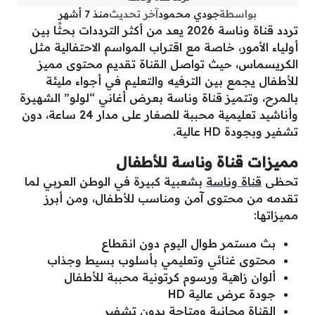
بواسطة
جودي محمود
آخر تحديث
منذ 7 أشهر
تردد قناة وناسة 2026 يعد من أكثر الترددات بحثًا بين
أولياء الأمور، خاصة مع اقتراب المواسم الاحتفالية مثل
الكريسماس، حيث تواصل القناة تقديم محتوى مميز
للأطفال يجمع بين الترفيه والتعليم في أجواء مليئة
بالمرح، وتتميز قناة وناسة بعرض أغاني “لولو” الشهيرة
وأناشيد تعليمية محببة للصغار على مدار 24 ساعة، دون
تشفير وبجودة HD عالية.
مميزات قناة وناسة للأطفال
تحظى
قناة وناسة
بشعبية كبيرة في الوطن العربي لما
تقدمه من محتوى آمن ومناسب للأطفال، ومن أبرز
مميزاتها:
بث مستمر طوال اليوم دون انقطاع
محتوى غنائي وتعليمي بأسلوب بسيط وجذاب
ألوان زاهية ورسوم كرتونية محببة للأطفال
جودة عرض عالية HD
القناة مجانية ومتاحة بدون تشفير