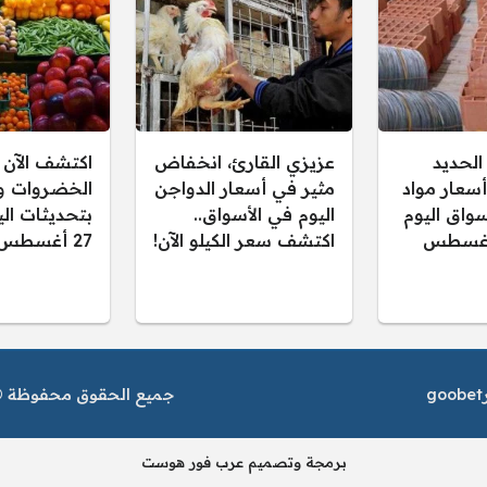
الحديد
عزيزي القارئ، انخفاض
اكتشف الآن 
أسعار مواد
مثير في أسعار الدواجن
الخضروات وا
أسواق اليوم
اليوم في الأسواق..
بتحديثات اليو
ربعاء 27 أغسطس
اكتشف سعر الكيلو الآن!
27 أغسطس 2025
goobet
جميع الحقوق محفوظة © م
برمجة وتصميم عرب فور هوست