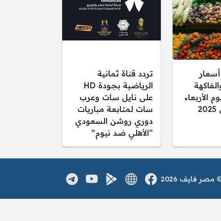
أسعار
تردد قناة ثمانية
لفاكهة
الرياضية بجودة HD
م الأربعاء
على نايل سات وعرب
سات لمتابعة مباريات
دوري روشن السعودي
“الأهلي ضد نيوم”
صر فايف 2026
فيسبوك
الموقع الالكتروني
يوتيوب
تطبيق اندرويد
تلغرام
مواقع التواصل