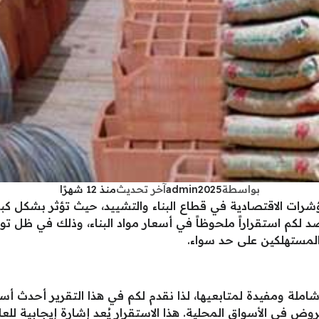
بواسطة
admin2025
آخر تحديث
منذ 12 شهرًا
شرات الاقتصادية في قطاع البناء والتشييد، حيث تؤثر بشكل كبير
 والذي يوافق 27 أغسطس 2025، نرصد لكم استقراراً ملحوظاً في أسعار مواد البناء،
لمستهلكين على حد سواء.
ة ومفيدة لمتابعيها، لذا نقدم لكم في هذا التقرير أحدث أسعار 
عروض في الأسواق المحلية. هذا الاستقرار يُعد إشارة إيجابية للع