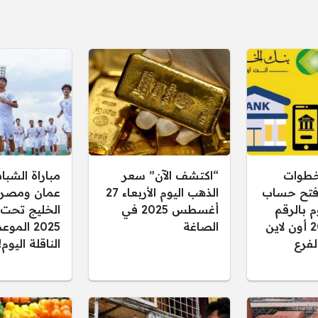
طوات
“اكتشف الآن” سعر
مباراة الشبا
 فتح حساب
الذهب اليوم الأربعاء 27
عمان ومصر
 بالرقم
أغسطس 2025 في
الوطني 2025 أون لاين
الصاغة
2025 المو
لفرع
الناقلة اليوم!