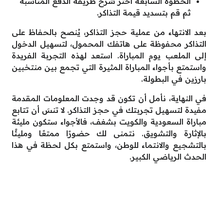
الخطوة السابعة اختر شرح طريقة الدفع المناسبة
ثم قم بتسديد قيمة التذاكر.
بعد الانتهاء من عملية حجز التذاكر، يُنصح بالحفاظ على
التذاكر محفوظة على هاتفك المحمول، لتسهيل الدخول
إلى الملعب يوم المباراة. استعد لهذه التجربة الفريدة
واستمتع بأجواء المباراة المثيرة التي تجمع بين منتخبين
بارزين في البطولة.
في النهاية، نأمل أن تكون قد وجدت المعلومات المقدمة
مفيدة لتسهيل تجربتك في حجز التذاكر. لا تنسَ أن تتابع
مباراة السعودية والكويت بشغف، فالأجواء ستكون مليئة
بالإثارة والتشويق. نتمنى لك حضورًا ممتعًا ومليئًا
بالتشجيع والانتماء للوطن، واستمتع بكل لحظة في هذا
الحدث الرياضي الكبير.