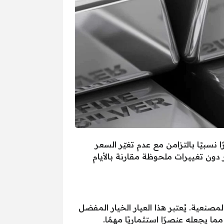
طس 2025، حيث شهدت الأسعار استقرارًا نسبيًا بالتزامن مع عدم تغيّر السعر
ون تغييرات ملحوظة مقارنة بالأيام
ية، حوالي 65.50 جنيه بدون احتساب تكلفة المصنعية. يُعتبر هذا العيار الخيار المفضل
يجعله عنصرًا استثماريًا مهمًا.