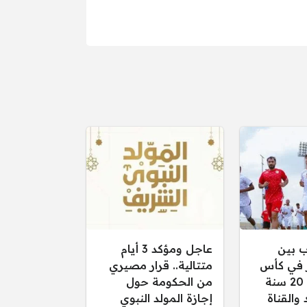
ب بين
عاجل ومؤكد 3 أيام
 في كأس
متتالية.. قرار مصيري
الخليج تحت 20 سنة
من الحكومة حول
عد والقناة
إجازة المولد النبوي