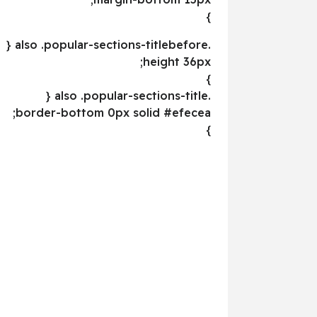
}
.also .popular-sections-titlebefore {
height 36px;
}
.also .popular-sections-title {
border-bottom 0px solid #efecea;
}