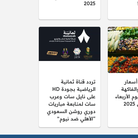
2025
أسعار
تردد قناة ثمانية
لفاكهة
الرياضية بجودة HD
م الأربعاء
على نايل سات وعرب
سات لمتابعة مباريات
دوري روشن السعودي
“الأهلي ضد نيوم”