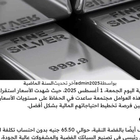
بواسطة
admin2025
آخر تحديث
السنة الماضية
استقرت أسعار الفضة في الأسواق المصرية اليوم الجمعة، 1 أغس
هذه العوامل مجتمعة ساعدت في الحفاظ على مستويات الأسعار د
كين فرصة تخطيط احتياجاتهم المالية بشكل أفضل.
سجل سعر جرام الفضة عيار 999، المعروف أيضًا بالفضة النق
يسي في تصنيع السبائك الفضية والمشغولات عالية الجودة، مما 