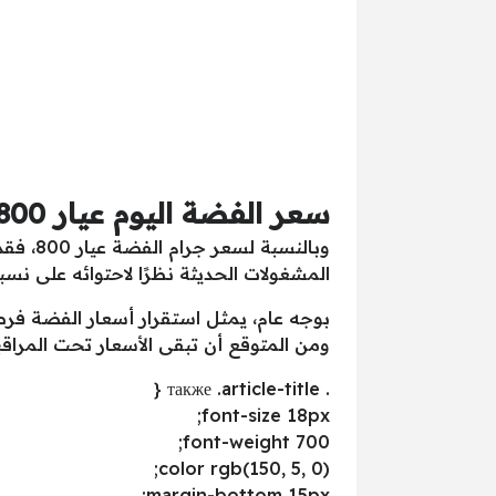
سعر الفضة اليوم عيار 800
المشغولات الحديثة نظرًا لاحتوائه على نسبة
بوجه عام، يمثل استقرار أسعار الفضة ف
ومن المتوقع أن تبقى الأسعار تحت المراقبة
. также .article-title {
font-size 18px;
font-weight 700;
color rgb(150, 5, 0);
margin-bottom 15px;