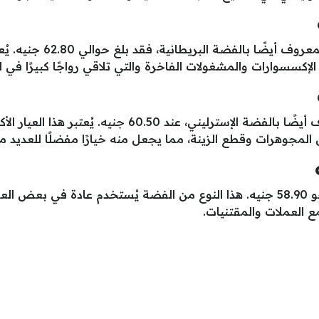
أما بالنسبة لسعر جرام الف
لإكسسوارات والمشغولات الفاخرة والتي تلاقي رواجًا كبيرًا في ا
استقر سعر جرام الفضة عيار 925، المعروف أيضًا بالفضة الإست
لمجوهرات وقطع الزينة، مما يجعل منه خيارًا مفضلًا للعديد م
سجل سعر جرام الفضة عيار 900 اليوم نحو 58.90 جنيه. هذا النوع من الفضة يُست
ع العملات والمقتنيات.