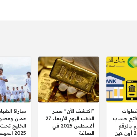
طوات
“اكتشف الآن” سعر
مباراة الشبا
 فتح حساب
الذهب اليوم الأربعاء 27
عمان ومصر
 بالرقم
أغسطس 2025 في
الوطني 2025 أون لاين
الصاغة
2025 المو