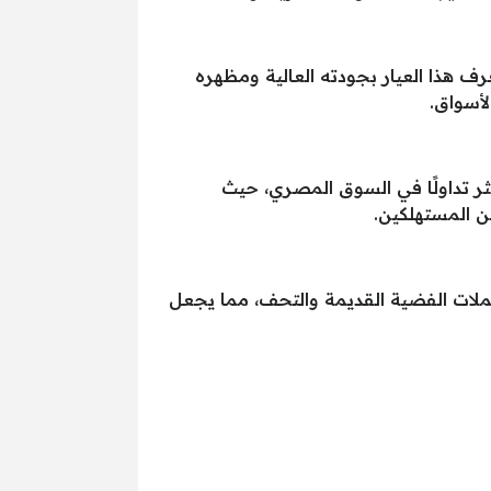
ضة عيار 958، المعروف أيضًا بالفضة البريطانية، فقد بلغ حوالي 62.80 جنيه. يُعرف هذا العيار بجودته العالية ومظهره
لأسواق.
رليني، عند 60.50 جنيه. يُعتبر هذا العيار الأكثر تداولًا في السوق المصري، حيث
ن المستهلكين.
خدم عادة في بعض العملات الفضية القديمة والتحف، مما يجعل