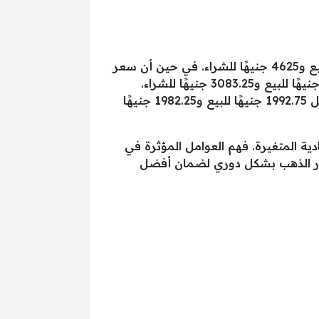
أما بالنسبة لأسعار الذهب عيار 21، الأكثر شعبية في السوق المحلية، فقد وصل إلى حوالي 4650 جنيهًا للبيع و4625 جنيهًا للشراء. في حين أن سعر
الذهب عيار 18 بلغ 3985.75 جنيهًا للبيع و3964.25 جنيهًا للشراء. كما تراوح سعر الذهب عيار 14 بين 3100 جنيهًا للبيع و3083.25 جنيهًا للشراء.
وأخيرًا، بلغ سعر الذهب عيار 12 نحو 2657.25 جنيهًا للبيع و2642.75 جنيهًا للشراء. وسعر الذهب عيار 9 سجل 1992.75 جنيهًا للبيع و1982.25 جنيهًا
ية المتغيرة. فهم العوامل المؤثرة في
سعار الذهب بشكل دوري لضمان أفضل