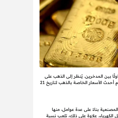
ذا العيار الأكثر تداولًا بين المدخرين. يُنظر إلى الذهب على
أنه ملاذ آمن للحفاظ على قيمة المال في أوقات عدم الاستقرار الاقتصادي. في هذا المقال، نسعى إلى تقديم أحدث الأسعار الخاصة بالذهب لتاريخ 21
مصنعية بناءً على عدة عوامل، منها
 الكهرباء. علاوة على ذلك، تلعب نسبة