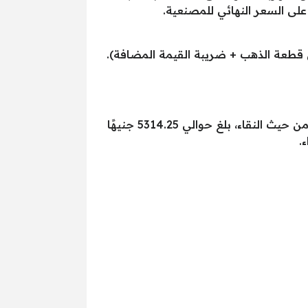
 على السعر النهائي للمصنعية.
ن قطعة الذهب + ضريبة القيمة المضافة).
في تاريخ 21 يوليو 2025، شهدت أسعار الذهب تقلبات ملحوظة. سعر الذهب عيار 24، الذي يُعتبر أعلى عيار من حيث النقاء، بلغ حوالي 5314.25 جنيهًا