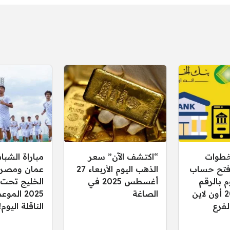
طوات
“اكتشف الآن” سعر
مباراة الشبا
 فتح حساب
الذهب اليوم الأربعاء 27
عمان ومصر
 بالرقم
أغسطس 2025 في
الوطني 2025 أون لاين
الصاغة
2025 المو
لفرع
الناقلة اليوم!