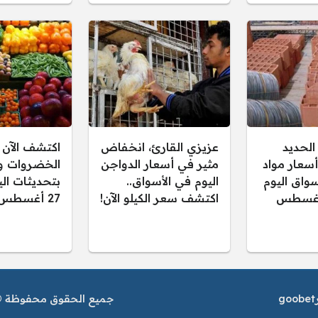
الحديد
عزيزي القارئ، انخفاض
اكتشف الآن 
أسعار مواد
مثير في أسعار الدواجن
الخضروات وا
أسواق اليوم
اليوم في الأسواق..
بتحديثات اليو
ربعاء 27 أغسطس
اكتشف سعر الكيلو الآن!
27 أغسطس 2025
goobet
جميع الحقوق محفوظة © م