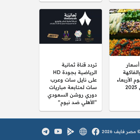
أسعار
تردد قناة ثمانية
لفاكهة
الرياضية بجودة HD
م الأربعاء
على نايل سات وعرب
سات لمتابعة مباريات
دوري روشن السعودي
“الأهلي ضد نيوم”
صر فايف 2026
فيسبوك
الموقع الالكتروني
يوتيوب
تطبيق اندرويد
تلغرام
مواقع التواصل