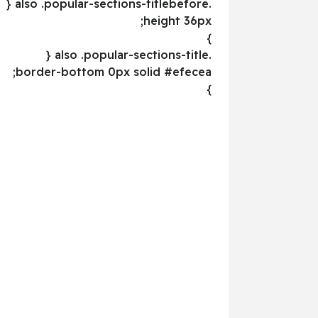
.also .popular-sections-titlebefore {
height 36px;
}
.also .popular-sections-title {
border-bottom 0px solid #efecea;
}